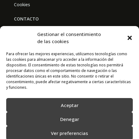
Cookies
CONTACTO
BAL PARTNERS
Gestionar el consentimiento
Av. Real Academia de Medicina
de las cookies
30009 Murcia
Para ofrecer las mejores experiencias, utilizamos tecnologías como
las cookies para almacenar y/o acceder a la información del
CONTACTO
dispositivo. El consentimiento de estas tecnologías nos permitirá
procesar datos como el comportamiento de navegación o las
667 841 238
identificaciones únicas en este sitio. No consentir o retirar el
consentimiento, puede afectar negativamente a ciertas características
info@adimur.es
y funciones.
Aceptar
Denegar
Ver preferencias
2022 © Adimur · Asociación de Directivos de la Región de Murcia. Diseñada