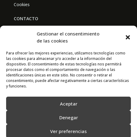
Cookies
CONTACTO
BAL PARTNERS
Gestionar el consentimiento
Av. Real Academia de Medicina
de las cookies
30009 Murcia
Para ofrecer las mejores experiencias, utilizamos tecnologías como
las cookies para almacenar y/o acceder a la información del
CONTACTO
dispositivo. El consentimiento de estas tecnologías nos permitirá
procesar datos como el comportamiento de navegación o las
667 841 238
identificaciones únicas en este sitio. No consentir o retirar el
consentimiento, puede afectar negativamente a ciertas características
info@adimur.es
y funciones.
Aceptar
Denegar
Ver preferencias
2022 © Adimur · Asociación de Directivos de la Región de Murcia. Diseñada