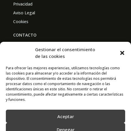
Privacidad
Aviso Legal
Cookies
CONTACTO
BAL PARTNERS
Gestionar el consentimiento
Av. Real Academia de Medicina
de las cookies
30009 Murcia
Para ofrecer las mejores experiencias, utilizamos tecnologías como
las cookies para almacenar y/o acceder a la información del
CONTACTO
dispositivo. El consentimiento de estas tecnologías nos permitirá
procesar datos como el comportamiento de navegación o las
667 841 238
identificaciones únicas en este sitio. No consentir o retirar el
consentimiento, puede afectar negativamente a ciertas características
info@adimur.es
y funciones.
Aceptar
Denegar