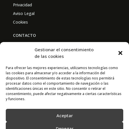
Privacidad
Aviso Legal
Cookies
CONTACTO
BAL PARTNERS
Gestionar el consentimiento
Av. Real Academia de Medicina
de las cookies
30009 Murcia
Para ofrecer las mejores experiencias, utilizamos tecnologías como
las cookies para almacenar y/o acceder a la información del
CONTACTO
dispositivo. El consentimiento de estas tecnologías nos permitirá
procesar datos como el comportamiento de navegación o las
667 841 238
identificaciones únicas en este sitio. No consentir o retirar el
consentimiento, puede afectar negativamente a ciertas características
info@adimur.es
y funciones.
Aceptar
Denegar