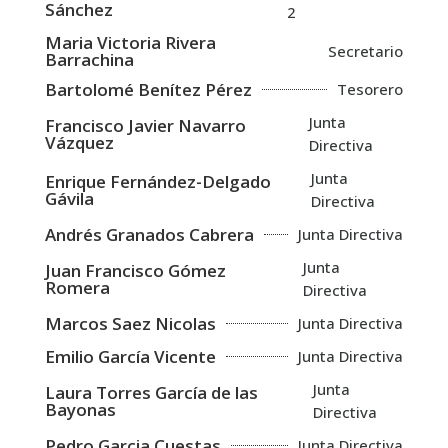
Sánchez
2
Maria Victoria Rivera
Secretario
Barrachina
Bartolomé Benítez Pérez
Tesorero
Junta
Francisco Javier Navarro
Vázquez
Directiva
Junta
Enrique Fernández-Delgado
Gávila
Directiva
Andrés Granados Cabrera
Junta Directiva
Junta
Juan Francisco Gómez
Romera
Directiva
Marcos Saez Nicolas
Junta Directiva
Emilio García Vicente
Junta Directiva
Junta
Laura Torres García de las
Bayonas
Directiva
Pedro Garcia Cuestas
Junta Directiva