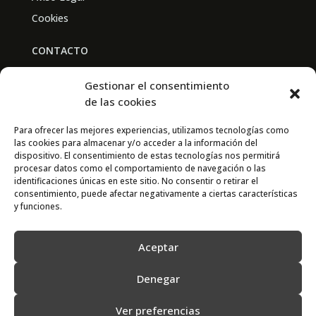
Cookies
CONTACTO
BAL PARTNERS
Gestionar el consentimiento
Av. Real Academia de Medicina
de las cookies
30009 Murcia
Para ofrecer las mejores experiencias, utilizamos tecnologías como
las cookies para almacenar y/o acceder a la información del
CONTACTO
dispositivo. El consentimiento de estas tecnologías nos permitirá
procesar datos como el comportamiento de navegación o las
667 841 238
identificaciones únicas en este sitio. No consentir o retirar el
consentimiento, puede afectar negativamente a ciertas características
info@adimur.es
y funciones.
Aceptar
Denegar
Ver preferencias