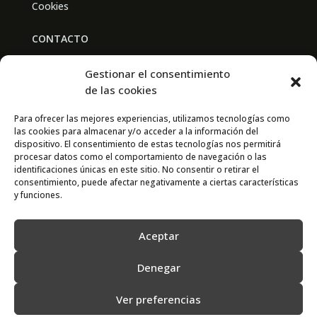
Cookies
CONTACTO
BAL PARTNERS
Gestionar el consentimiento
Av. Real Academia de Medicina
de las cookies
30009 Murcia
Para ofrecer las mejores experiencias, utilizamos tecnologías como
las cookies para almacenar y/o acceder a la información del
CONTACTO
dispositivo. El consentimiento de estas tecnologías nos permitirá
procesar datos como el comportamiento de navegación o las
667 841 238
identificaciones únicas en este sitio. No consentir o retirar el
consentimiento, puede afectar negativamente a ciertas características
info@adimur.es
y funciones.
Aceptar
Denegar
Ver preferencias
2022 © Adimur · Asociación de Directivos de la Región de Murcia. Diseñada
por
N7