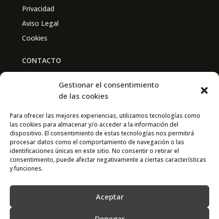
Privacidad
Aviso Legal
Cookies
CONTACTO
BAL PARTNERS
Gestionar el consentimiento
Av. Real Academia de Medicina
de las cookies
30009 Murcia
Para ofrecer las mejores experiencias, utilizamos tecnologías como
las cookies para almacenar y/o acceder a la información del
CONTACTO
dispositivo. El consentimiento de estas tecnologías nos permitirá
procesar datos como el comportamiento de navegación o las
667 841 238
identificaciones únicas en este sitio. No consentir o retirar el
consentimiento, puede afectar negativamente a ciertas características
info@adimur.es
y funciones.
Aceptar
Denegar