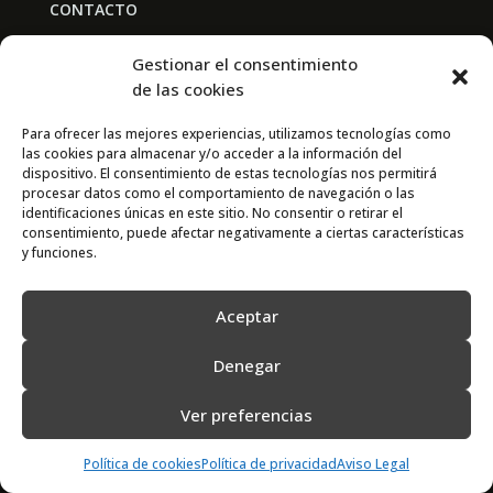
CONTACTO
BAL PARTNERS
Gestionar el consentimiento
Av. Real Academia de Medicina
de las cookies
30009 Murcia
Para ofrecer las mejores experiencias, utilizamos tecnologías como
las cookies para almacenar y/o acceder a la información del
CONTACTO
dispositivo. El consentimiento de estas tecnologías nos permitirá
procesar datos como el comportamiento de navegación o las
667 841 238
identificaciones únicas en este sitio. No consentir o retirar el
consentimiento, puede afectar negativamente a ciertas características
info@adimur.es
y funciones.
Aceptar
Denegar
Ver preferencias
2022 © Adimur · Asociación de Directivos de la Región de Murcia. Diseñada
por
N7
Política de cookies
Política de privacidad
Aviso Legal