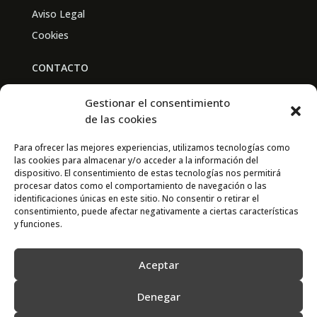
Aviso Legal
Cookies
CONTACTO
BAL PARTNERS
Gestionar el consentimiento
Av. Real Academia de Medicina
de las cookies
30009 Murcia
Para ofrecer las mejores experiencias, utilizamos tecnologías como
las cookies para almacenar y/o acceder a la información del
CONTACTO
dispositivo. El consentimiento de estas tecnologías nos permitirá
procesar datos como el comportamiento de navegación o las
667 841 238
identificaciones únicas en este sitio. No consentir o retirar el
consentimiento, puede afectar negativamente a ciertas características
info@adimur.es
y funciones.
Aceptar
Denegar