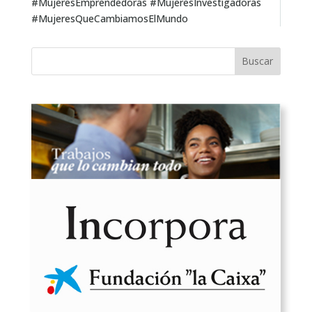
#MujeresEmprendedoras #MujeresInvestigadoras
#MujeresQueCambiamosElMundo
Buscar