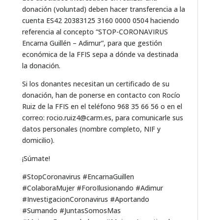
donación (voluntad) deben hacer transferencia a la
cuenta ES42 20383125 3160 0000 0504 haciendo
referencia al concepto “STOP-CORONAVIRUS
Encarna Guillén – Adimur”, para que gestión
económica de la FFIS sepa a dónde va destinada
la donación.
Si los donantes necesitan un certificado de su
donación, han de ponerse en contacto con Rocío
Ruiz de la FFIS en el teléfono 968 35 66 56 o en el
correo: rocio.ruiz4@carm.es, para comunicarle sus
datos personales (nombre completo, NIF y
domicilio).
¡Súmate!
#StopCoronavirus #EncarnaGuillen
#ColaboraMujer #ForoIlusionando #Adimur
#InvestigacionCoronavirus #Aportando
#Sumando #JuntasSomosMas