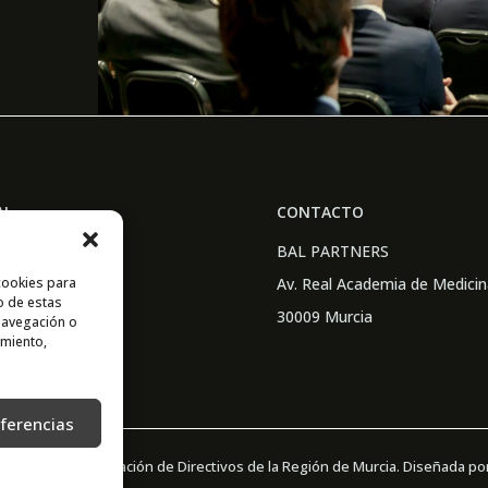
AL
CONTACTO
acidad
BAL PARTNERS
cookies para
o Legal
Av. Real Academia de Medicin
o de estas
ies
30009 Murcia
navegación o
imiento,
eferencias
2 © Adimur · Asociación de Directivos de la Región de Murcia. Diseñada po