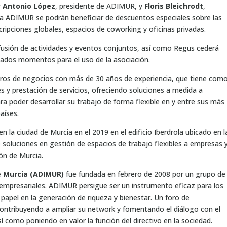
r
Antonio López
, presidente de ADIMUR, y
Floris Bleichrodt
,
 a ADIMUR se podrán beneficiar de descuentos especiales sobre las
uscripciones globales, espacios de coworking y oficinas privadas.
usión de actividades y eventos conjuntos, así como Regus cederá
nados momentos para el uso de la asociación.
entros de negocios con más de 30 años de experiencia, que tiene com
es y prestación de servicios, ofreciendo soluciones a medida a
a poder desarrollar su trabajo de forma flexible en y entre sus más
aíses.
n la ciudad de Murcia en el 2019 en el edificio Iberdrola ubicado en l
 soluciones en gestión de espacios de trabajo flexibles a empresas 
ón de Murcia.
e Murcia (ADIMUR)
fue fundada en febrero de 2008 por un grupo de
s empresariales. ADIMUR persigue ser un instrumento eficaz para los
 papel en la generación de riqueza y bienestar. Un foro de
contribuyendo a ampliar su network y fomentando el diálogo con el
sí como poniendo en valor la función del directivo en la sociedad.