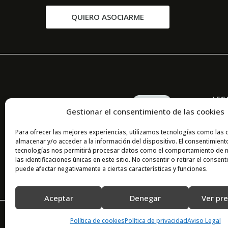
QUIERO ASOCIARME
LEG
Gestionar el consentimiento de las cookies
Priv
Para ofrecer las mejores experiencias, utilizamos tecnologías como las 
Avis
almacenar y/o acceder a la información del dispositivo. El consentimient
Cook
tecnologías nos permitirá procesar datos como el comportamiento de 
las identificaciones únicas en este sitio. No consentir o retirar el consent
puede afectar negativamente a ciertas características y funciones.
Aceptar
Denegar
Ver pr
202
Política de cookies
Política de privacidad
Aviso Legal