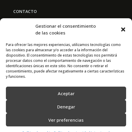
CONTACTO
BAL PARTNERS
Gestionar el consentimiento
Av. Real Academia de Medicina
de las cookies
30009 Murcia
Para ofrecer las mejores experiencias, utilizamos tecnologías como
las cookies para almacenar y/o acceder a la información del
CONTACTO
dispositivo. El consentimiento de estas tecnologías nos permitirá
procesar datos como el comportamiento de navegación o las
667 841 238
identificaciones únicas en este sitio. No consentir o retirar el
consentimiento, puede afectar negativamente a ciertas características
info@adimur.es
y funciones.
Aceptar
Denegar
Ver preferencias
2022 © Adimur · Asociación de Directivos de la Región de Murcia. Diseñada
por
N7