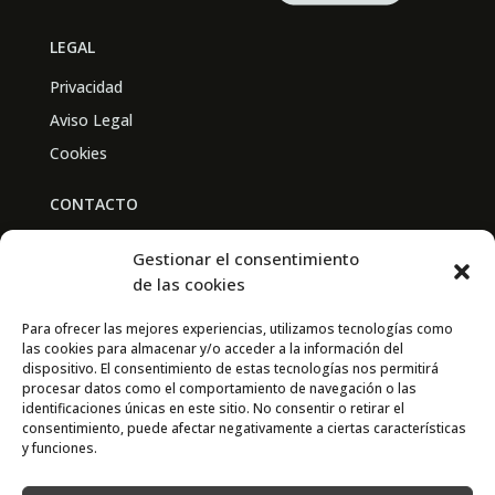
LEGAL
Privacidad
Aviso Legal
Cookies
CONTACTO
BAL PARTNERS
Gestionar el consentimiento
Av. Real Academia de Medicina
de las cookies
30009 Murcia
Para ofrecer las mejores experiencias, utilizamos tecnologías como
las cookies para almacenar y/o acceder a la información del
CONTACTO
dispositivo. El consentimiento de estas tecnologías nos permitirá
procesar datos como el comportamiento de navegación o las
667 841 238
identificaciones únicas en este sitio. No consentir o retirar el
consentimiento, puede afectar negativamente a ciertas características
info@adimur.es
y funciones.