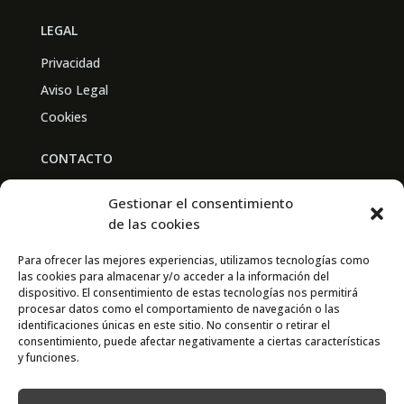
LEGAL
Privacidad
Aviso Legal
Cookies
CONTACTO
BAL PARTNERS
Gestionar el consentimiento
Av. Real Academia de Medicina
de las cookies
30009 Murcia
Para ofrecer las mejores experiencias, utilizamos tecnologías como
las cookies para almacenar y/o acceder a la información del
CONTACTO
dispositivo. El consentimiento de estas tecnologías nos permitirá
procesar datos como el comportamiento de navegación o las
667 841 238
identificaciones únicas en este sitio. No consentir o retirar el
consentimiento, puede afectar negativamente a ciertas características
info@adimur.es
y funciones.