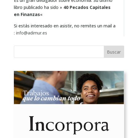
Es un gran divulgador sobre economía. Su último
libro publicado ha sido »
40 Pecados Capitales
en Finanzas
«
Si estás interesado en asistir, no remites un mail a
:
info@adimur.es
Buscar