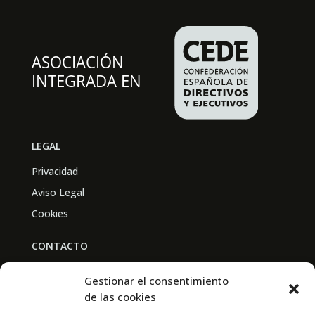
LEGAL
Privacidad
Aviso Legal
Cookies
CONTACTO
BAL PARTNERS
Gestionar el consentimiento
Av. Real Academia de Medicina
de las cookies
30009 Murcia