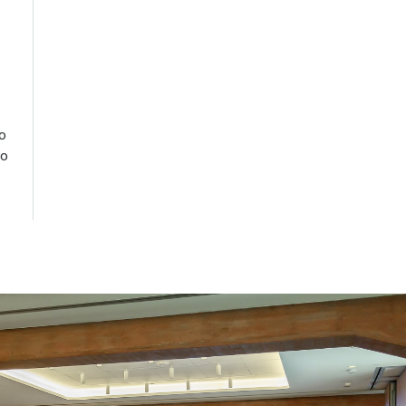
lo
vo