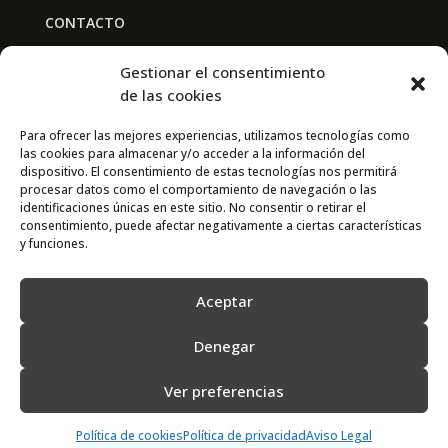
CONTACTO
BAL PARTNERS
Gestionar el consentimiento
Av. Real Academia de Medicina
de las cookies
30009 Murcia
Para ofrecer las mejores experiencias, utilizamos tecnologías como
las cookies para almacenar y/o acceder a la información del
CONTACTO
dispositivo. El consentimiento de estas tecnologías nos permitirá
procesar datos como el comportamiento de navegación o las
667 841 238
identificaciones únicas en este sitio. No consentir o retirar el
consentimiento, puede afectar negativamente a ciertas características
info@adimur.es
y funciones.
Aceptar
Denegar
Ver preferencias
2022 © Adimur · Asociación de Directivos de la Región de Murcia. Diseñada
por
N7
Política de cookies
Política de privacidad
Aviso Legal