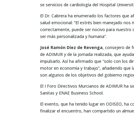
se servicios de cardiología del Hospital Universi
El Dr. Cabrera ha enumerado los factores que af
salud emocional: “El estrés bien manejado nos m
correctamente, puede ser nocivo para nuestro c
ser más personalizada y humana”.
José Ramón Díez de Revenga
, consejero de 
de ADIMUR y de la jornada realizada, que ayuda
impulsarlo. Así ha afirmado que “solo con los 
motor en economía y trabajo”, añadiendo que la 
son algunos de los objetivos del gobierno regio
El I Foro Directivos Murcianos de ADIMUR ha si
Sanitas y ENAE Business School.
El evento, que ha tenido lugar en ODISEO, ha c
finalizar el encuentro, han compartido un almu