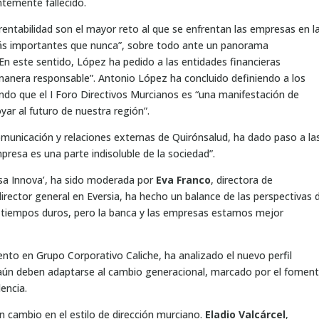
ntemente fallecido.
rentabilidad son el mayor reto al que se enfrentan las empresas en l
 más importantes que nunca”, sobre todo ante un panorama
n este sentido, López ha pedido a las entidades financieras
nera responsable”. Antonio López ha concluido definiendo a los
ndo que el I Foro Directivos Murcianos es “una manifestación de
yar al futuro de nuestra región”.
 comunicación y relaciones externas de Quirónsalud, ha dado paso a la
presa es una parte indisoluble de la sociedad”.
sa Innova’, ha sido moderada por
Eva Franco
, directora de
director general en Eversia, ha hecho un balance de las perspectivas 
 tiempos duros, pero la banca y las empresas estamos mejor
lento en Grupo Corporativo Caliche, ha analizado el nuevo perfil
or aún deben adaptarse al cambio generacional, marcado por el fomen
lencia.
 cambio en el estilo de dirección murciano.
Eladio Valcárcel
,