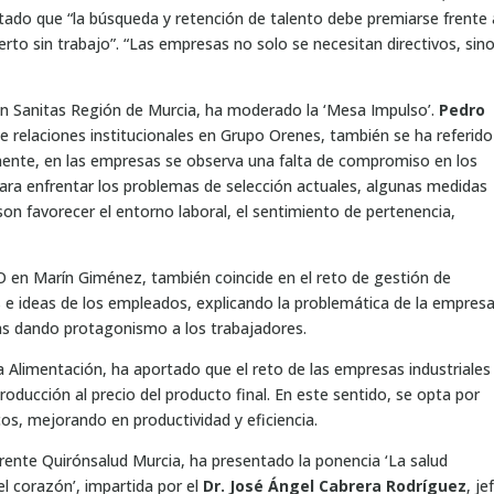
ado que “la búsqueda y retención de talento debe premiarse frente 
rto sin trabajo”. “Las empresas no solo se necesitan directivos, sin
 en Sanitas Región de Murcia, ha moderado la ‘Mesa Impulso’.
Pedro
 de relaciones institucionales en Grupo Orenes, también se ha referido
mente, en las empresas se observa una falta de compromiso en los
Para enfrentar los problemas de selección actuales, algunas medidas
 favorecer el entorno laboral, el sentimiento de pertenencia,
O en Marín Giménez, también coincide en el reto de gestión de
 e ideas de los empleados, explicando la problemática de la empres
s dando protagonismo a los trabajadores.
da Alimentación, ha aportado que el reto de las empresas industriales
oducción al precio del producto final. En este sentido, se opta por
os, mejorando en productividad y eficiencia.
erente Quirónsalud Murcia, ha presentado la ponencia ‘La salud
el corazón’, impartida por el
Dr. José Ángel Cabrera Rodríguez
, je