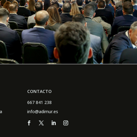
CONTACTO
667 841 238
a
info@adimur.es