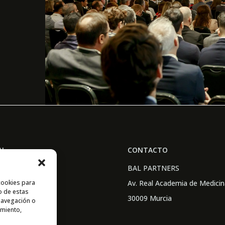
AL
CONTACTO
acidad
BAL PARTNERS
o Legal
Av. Real Academia de Medicin
cookies para
o de estas
ies
30009 Murcia
navegación o
imiento,