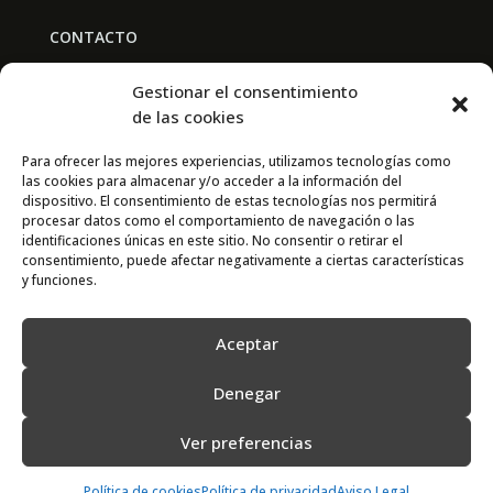
CONTACTO
BAL PARTNERS
Gestionar el consentimiento
Av. Real Academia de Medicina
de las cookies
30009 Murcia
Para ofrecer las mejores experiencias, utilizamos tecnologías como
las cookies para almacenar y/o acceder a la información del
CONTACTO
dispositivo. El consentimiento de estas tecnologías nos permitirá
procesar datos como el comportamiento de navegación o las
667 841 238
identificaciones únicas en este sitio. No consentir o retirar el
consentimiento, puede afectar negativamente a ciertas características
info@adimur.es
y funciones.
Aceptar
Denegar
Ver preferencias
2022 © Adimur · Asociación de Directivos de la Región de Murcia. Diseñada
por
N7
Política de cookies
Política de privacidad
Aviso Legal