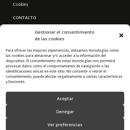
Cookies
CONTACTO
BAL PARTNERS
Gestionar el consentimiento
Av. Real Academia de Medicina
de las cookies
30009 Murcia
Para ofrecer las mejores experiencias, utilizamos tecnologías como
las cookies para almacenar y/o acceder a la información del
CONTACTO
dispositivo. El consentimiento de estas tecnologías nos permitirá
procesar datos como el comportamiento de navegación o las
667 841 238
identificaciones únicas en este sitio. No consentir o retirar el
consentimiento, puede afectar negativamente a ciertas características
info@adimur.es
y funciones.
Aceptar
Denegar
Ver preferencias
2022 © Adimur · Asociación de Directivos de la Región de Murcia. Diseñada