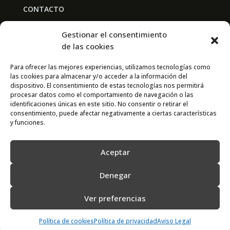
CONTACTO
BAL PARTNERS
Gestionar el consentimiento
Av. Real Academia de Medicina
de las cookies
30009 Murcia
Para ofrecer las mejores experiencias, utilizamos tecnologías como
las cookies para almacenar y/o acceder a la información del
CONTACTO
dispositivo. El consentimiento de estas tecnologías nos permitirá
procesar datos como el comportamiento de navegación o las
667 841 238
identificaciones únicas en este sitio. No consentir o retirar el
consentimiento, puede afectar negativamente a ciertas características
info@adimur.es
y funciones.
Aceptar
Denegar
Ver preferencias
2022 © Adimur · Asociación de Directivos de la Región de Murcia. Diseñada
por
N7
Política de cookies
Política de privacidad
Aviso Legal