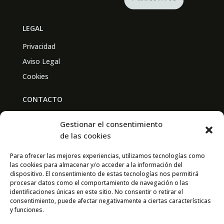
LEGAL
Privacidad
Aviso Legal
Cookies
CONTACTO
BAL PARTNERS
Gestionar el consentimiento
Av. Real Academia de Medicina
de las cookies
30009 Murcia
Para ofrecer las mejores experiencias, utilizamos tecnologías como
las cookies para almacenar y/o acceder a la información del
CONTACTO
dispositivo. El consentimiento de estas tecnologías nos permitirá
procesar datos como el comportamiento de navegación o las
667 841 238
identificaciones únicas en este sitio. No consentir o retirar el
consentimiento, puede afectar negativamente a ciertas características
info@adimur.es
y funciones.