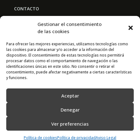
CONTACTO
BAL PARTNERS
Gestionar el consentimiento
Av. Real Academia de Medicina
de las cookies
30009 Murcia
Para ofrecer las mejores experiencias, utilizamos tecnologías como
las cookies para almacenar y/o acceder a la información del
CONTACTO
dispositivo. El consentimiento de estas tecnologías nos permitirá
procesar datos como el comportamiento de navegación o las
667 841 238
identificaciones únicas en este sitio. No consentir o retirar el
consentimiento, puede afectar negativamente a ciertas características
info@adimur.es
y funciones.
Aceptar
Denegar
Ver preferencias
2022 © Adimur · Asociación de Directivos de la Región de Murcia. Diseñada
por
N7
Política de cookies
Política de privacidad
Aviso Legal