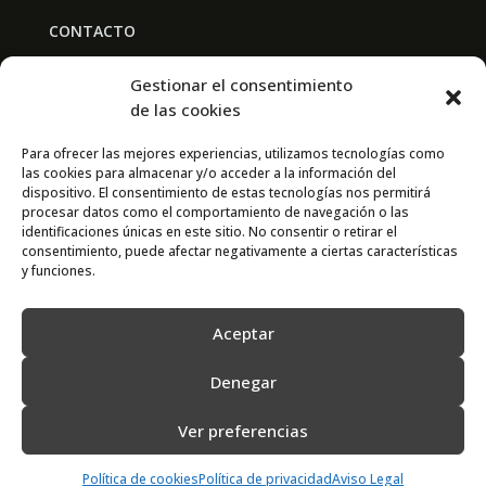
CONTACTO
BAL PARTNERS
Gestionar el consentimiento
Av. Real Academia de Medicina
de las cookies
30009 Murcia
Para ofrecer las mejores experiencias, utilizamos tecnologías como
las cookies para almacenar y/o acceder a la información del
CONTACTO
dispositivo. El consentimiento de estas tecnologías nos permitirá
procesar datos como el comportamiento de navegación o las
667 841 238
identificaciones únicas en este sitio. No consentir o retirar el
consentimiento, puede afectar negativamente a ciertas características
info@adimur.es
y funciones.
Aceptar
Denegar
Ver preferencias
2022 © Adimur · Asociación de Directivos de la Región de Murcia. Diseñada
por
N7
Política de cookies
Política de privacidad
Aviso Legal