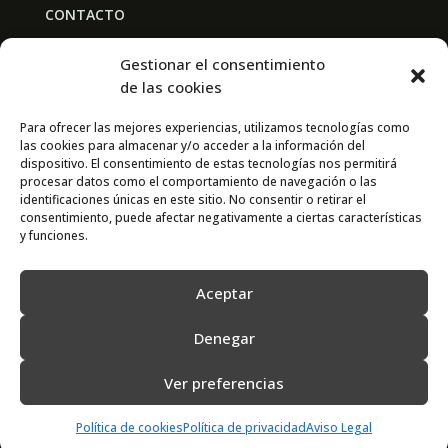
CONTACTO
BAL PARTNERS
Gestionar el consentimiento
Av. Real Academia de Medicina
de las cookies
30009 Murcia
Para ofrecer las mejores experiencias, utilizamos tecnologías como
las cookies para almacenar y/o acceder a la información del
CONTACTO
dispositivo. El consentimiento de estas tecnologías nos permitirá
procesar datos como el comportamiento de navegación o las
667 841 238
identificaciones únicas en este sitio. No consentir o retirar el
consentimiento, puede afectar negativamente a ciertas características
info@adimur.es
y funciones.
Aceptar
Denegar
Ver preferencias
2022 © Adimur · Asociación de Directivos de la Región de Murcia. Diseñada
por
N7
Política de cookies
Política de privacidad
Aviso Legal