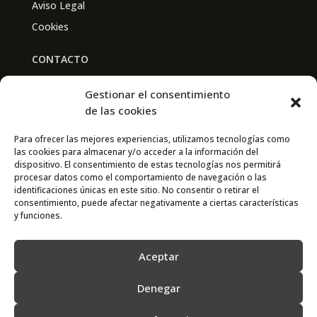
Aviso Legal
Cookies
CONTACTO
BAL PARTNERS
Gestionar el consentimiento
Av. Real Academia de Medicina
de las cookies
30009 Murcia
Para ofrecer las mejores experiencias, utilizamos tecnologías como
las cookies para almacenar y/o acceder a la información del
CONTACTO
dispositivo. El consentimiento de estas tecnologías nos permitirá
procesar datos como el comportamiento de navegación o las
667 841 238
identificaciones únicas en este sitio. No consentir o retirar el
consentimiento, puede afectar negativamente a ciertas características
info@adimur.es
y funciones.
Aceptar
Denegar