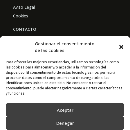
Aviso Legal
Cookies
CONTACTO
BAL PARTNERS
Gestionar el consentimiento
Av. Real Academia de Medicina
de las cookies
30009 Murcia
Para ofrecer las mejores experiencias, utilizamos tecnologías como
las cookies para almacenar y/o acceder a la información del
CONTACTO
dispositivo. El consentimiento de estas tecnologías nos permitirá
procesar datos como el comportamiento de navegación o las
667 841 238
identificaciones únicas en este sitio. No consentir o retirar el
consentimiento, puede afectar negativamente a ciertas características
info@adimur.es
y funciones.
Aceptar
Denegar