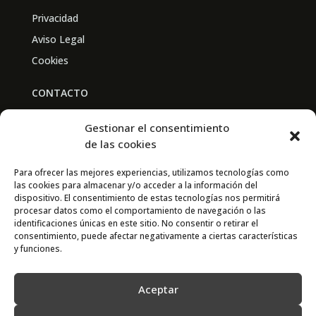
Privacidad
Aviso Legal
Cookies
CONTACTO
BAL PARTNERS
Gestionar el consentimiento
Av. Real Academia de Medicina
de las cookies
30009 Murcia
Para ofrecer las mejores experiencias, utilizamos tecnologías como
las cookies para almacenar y/o acceder a la información del
CONTACTO
dispositivo. El consentimiento de estas tecnologías nos permitirá
procesar datos como el comportamiento de navegación o las
667 841 238
identificaciones únicas en este sitio. No consentir o retirar el
consentimiento, puede afectar negativamente a ciertas características
info@adimur.es
y funciones.
Aceptar