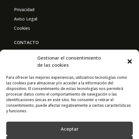
Privacidad
Aviso Legal
Cookies
CONTACTO
BAL PARTNERS
Gestionar el consentimiento
Av. Real Academia de Medicina
de las cookies
30009 Murcia
Para ofrecer las mejores experiencias, utilizamos tecnologías como
las cookies para almacenar y/o acceder a la información del
CONTACTO
dispositivo. El consentimiento de estas tecnologías nos permitirá
procesar datos como el comportamiento de navegación o las
667 841 238
identificaciones únicas en este sitio. No consentir o retirar el
consentimiento, puede afectar negativamente a ciertas características
info@adimur.es
y funciones.
Aceptar