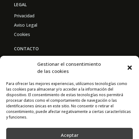
LEGAL
Privacidad
Aviso Legal
Cookies
CONTACTO
BAL PARTNERS
Gestionar el consentimiento
Av. Real Academia de Medicina
de las cookies
30009 Murcia
Para ofrecer las mejores experiencias, utilizamos tecnologías como
las cookies para almacenar y/o acceder a la información del
CONTACTO
dispositivo. El consentimiento de estas tecnologías nos permitirá
procesar datos como el comportamiento de navegación o las
667 841 238
identificaciones únicas en este sitio. No consentir o retirar el
consentimiento, puede afectar negativamente a ciertas características
info@adimur.es
y funciones.
Aceptar