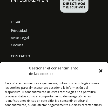
LEGAL
Privacidad
Aviso Legal
Cookies
CONTACTO
BAL PARTNERS
Gestionar el consentimiento
Av. Real Academia de Medicina
de las cookies
30009 Murcia
Para ofrecer las mejores experiencias, utilizamos tecnologías como
las cookies para almacenar y/o acceder a la información del
CONTACTO
dispositivo. El consentimiento de estas tecnologías nos permitirá
procesar datos como el comportamiento de navegación o las
667 841 238
identificaciones únicas en este sitio. No consentir o retirar el
consentimiento, puede afectar negativamente a ciertas características
info@adimur.es