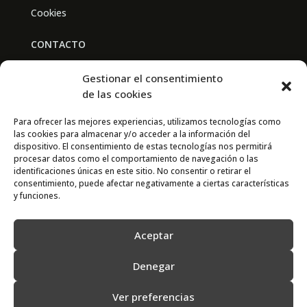
Cookies
CONTACTO
BAL PARTNERS
Gestionar el consentimiento
Av. Real Academia de Medicina
de las cookies
30009 Murcia
Para ofrecer las mejores experiencias, utilizamos tecnologías como
las cookies para almacenar y/o acceder a la información del
CONTACTO
dispositivo. El consentimiento de estas tecnologías nos permitirá
procesar datos como el comportamiento de navegación o las
667 841 238
identificaciones únicas en este sitio. No consentir o retirar el
consentimiento, puede afectar negativamente a ciertas características
info@adimur.es
y funciones.
Aceptar
Denegar
Ver preferencias
2022 © Adimur · Asociación de Directivos de la Región de Murcia. Diseñada