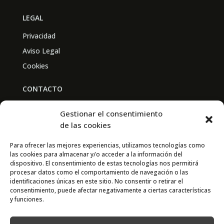
LEGAL
Privacidad
Aviso Legal
Cookies
CONTACTO
BAL PARTNERS
Gestionar el consentimiento
Av. Real Academia de Medicina
de las cookies
30009 Murcia
Para ofrecer las mejores experiencias, utilizamos tecnologías como
las cookies para almacenar y/o acceder a la información del
CONTACTO
dispositivo. El consentimiento de estas tecnologías nos permitirá
procesar datos como el comportamiento de navegación o las
667 841 238
identificaciones únicas en este sitio. No consentir o retirar el
consentimiento, puede afectar negativamente a ciertas características
info@adimur.es
y funciones.