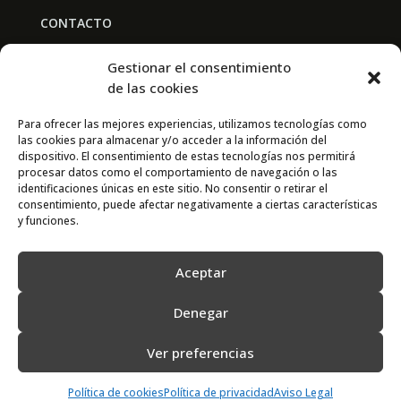
CONTACTO
BAL PARTNERS
Gestionar el consentimiento
Av. Real Academia de Medicina
de las cookies
30009 Murcia
Para ofrecer las mejores experiencias, utilizamos tecnologías como
las cookies para almacenar y/o acceder a la información del
CONTACTO
dispositivo. El consentimiento de estas tecnologías nos permitirá
procesar datos como el comportamiento de navegación o las
667 841 238
identificaciones únicas en este sitio. No consentir o retirar el
consentimiento, puede afectar negativamente a ciertas características
info@adimur.es
y funciones.
Aceptar
Denegar
Ver preferencias
2022 © Adimur · Asociación de Directivos de la Región de Murcia. Diseñada
por
N7
Política de cookies
Política de privacidad
Aviso Legal