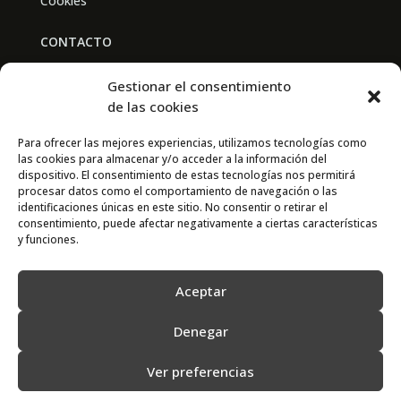
Cookies
CONTACTO
BAL PARTNERS
Gestionar el consentimiento
Av. Real Academia de Medicina
de las cookies
30009 Murcia
Para ofrecer las mejores experiencias, utilizamos tecnologías como
las cookies para almacenar y/o acceder a la información del
CONTACTO
dispositivo. El consentimiento de estas tecnologías nos permitirá
procesar datos como el comportamiento de navegación o las
667 841 238
identificaciones únicas en este sitio. No consentir o retirar el
consentimiento, puede afectar negativamente a ciertas características
info@adimur.es
y funciones.
Aceptar
Denegar
Ver preferencias
2022 © Adimur · Asociación de Directivos de la Región de Murcia. Diseñada
por
N7