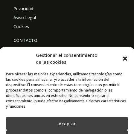
Privacidad
Aviso Legal
Cookies
CONTACTO
BAL PARTNERS
Gestionar el consentimiento
Av. Real Academia de Medicina
de las cookies
30009 Murcia
Para ofrecer las mejores experiencias, utilizamos tecnologías como
las cookies para almacenar y/o acceder a la información del
CONTACTO
dispositivo. El consentimiento de estas tecnologías nos permitirá
procesar datos como el comportamiento de navegación o las
667 841 238
identificaciones únicas en este sitio. No consentir o retirar el
consentimiento, puede afectar negativamente a ciertas características
info@adimur.es
y funciones.
Aceptar